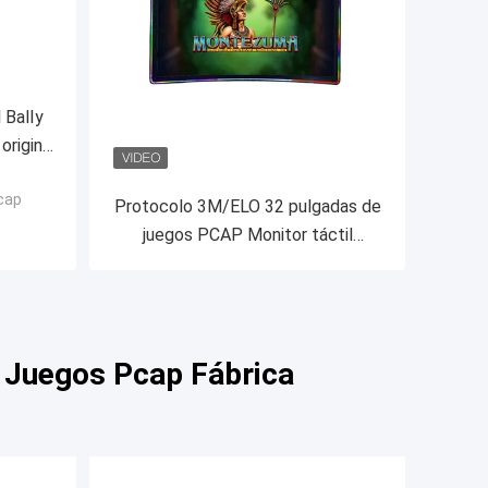
 BalIy
original
ctil
pcap
Protocolo 3M/ELO 32 pulgadas de
juegos PCAP Monitor táctil
Pantalla táctil curva
e Juegos Pcap Fábrica