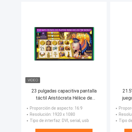
23 pulgadas capacitiva pantalla
21.5
táctil Aristócrata Hélice de
jueg
juegos Monitor Multi Touch
com
Proporción de aspecto
: 16:9
Propor
Resolución
: 1920 x 1080
Resolu
Tipo de interfaz
: DVI, serial, usb
Tipo d