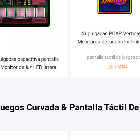
43 pulgadas PCAP Vertical
Monitoreo de juegos Firelink 
Monitoreo de pantalla tá
pantalla táctil de juegos 
capacitiva
ulgadas capacitiva pantalla
 Monitor de luz LED lateral
LEER MÁS
ra POG WMS FOX juego
Juegos Curvada & Pantalla Táctil D