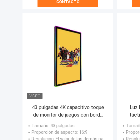
CONTACTO
43 pulgadas 4K capacitivo toque
Luz 
de monitor de juegos con borde
táct
lateral LED para la señalización
Firel
Tamaño
: 43 pulgadas
Tamañ
digital interactiva
Proporción de aspecto
: 16:9
Propor
Resolución
: El valor de las demás partidas
Resolu