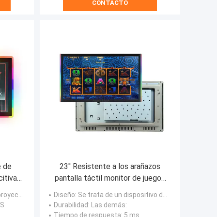
CONTACTO
 de
23'' Resistente a los arañazos
citiva
pantalla táctil monitor de juegos
 a los
con lateral + borde LED bisel para
yectada
Diseño
: Se trata de un dispositivo de control de velocidad de la luz LED.
azos
Aristócrata hélice
HS
Durabilidad
: Las demás:
Tiempo de respuesta
: 5 ms