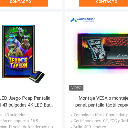
CONTACTO
CONTACTO
LED Juego Pcap Pantalla
Montaje VESA o montaje
il 43 pulgadas 4K LED Bar
panel, pantalla táctil capa
ink Display vertical original
proyectada con resistencia
o
: 43 pulgadas
Tecnología táctil
: Capacidad pro
deslumbramientos y arañ
ción de aspecto
: 16:9
Certificaciones
: CE, FCC y Ro
ción
: El valor de las demás partidas
Brillo
: 400 liendres