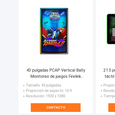
43 pulgadas PCAP Vertical BalIy
21.5 p
Monitoreo de juegos Firelink
táctil
original Monitoreo de pantalla
pa
Tamaño
: 43 pulgadas
Propor
táctil capacitiva
Proporción de aspecto
: 16:9
Resolu
Resolución
: 1920 x 1080
Tiempo
CONTACTO