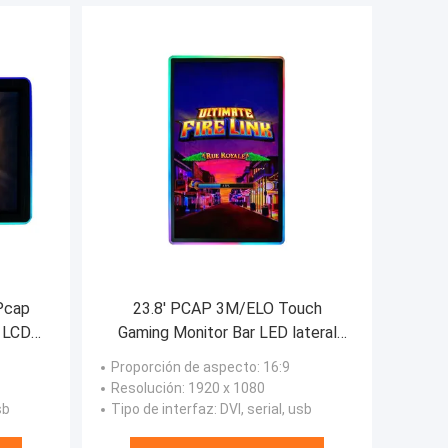
Pcap
23.8' PCAP 3M/ELO Touch
e LCD
Gaming Monitor Bar LED lateral
SB
para juegos de tragamonedas
Proporción de aspecto
: 16:9
Resolución
: 1920 x 1080
sb
Tipo de interfaz
: DVI, serial, usb