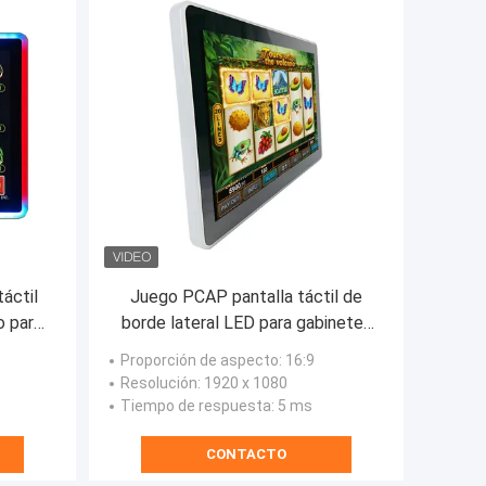
áctil
Juego PCAP pantalla táctil de
o para
borde lateral LED para gabinetes
G/WMS
interactivos 27 pulgadas monitor
Proporción de aspecto
: 16:9
Resolución
: 1920 x 1080
Tiempo de respuesta
: 5 ms
CONTACTO