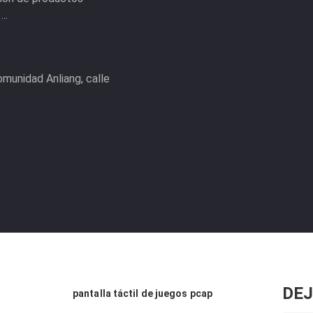
..
comunidad Anliang, calle
DEJ
pantalla táctil de juegos pcap