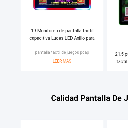
19 Monitoreo de pantalla táctil
capacitiva Luces LED Anillo para
monitoreo de juegos POG/WMS
pantalla táctil de juegos pcap
21.5 p
LEER MÁS
táctil
pa
Calidad Pantalla De 