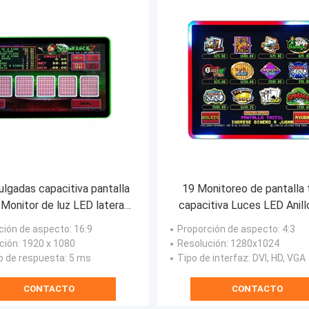
ulgadas capacitiva pantalla
19 Monitoreo de pantalla t
 Monitor de luz LED lateral
capacitiva Luces LED Anill
ra POG WMS FOX juego
monitoreo de juegos PO
ción de aspecto
: 16:9
Proporción de aspecto
: 4:3
ción
: 1920 x 1080
Resolución
: 1280x1024
 de respuesta
: 5 ms
Tipo de interfaz
: DVI, HD, VGA
CONTACTO
CONTACTO