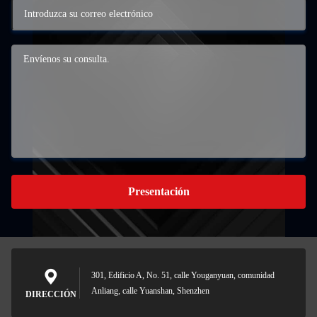
Presentación
301, Edificio A, No. 51, calle Youganyuan, comunidad
Anliang, calle Yuanshan, Shenzhen
DIRECCIÓN