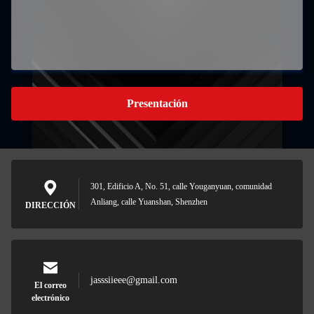
Presentación
301, Edificio A, No. 51, calle Youganyuan, comunidad
Anliang, calle Yuanshan, Shenzhen
DIRECCIÓN
jasssiieee@gmail.com
El correo
electrónico