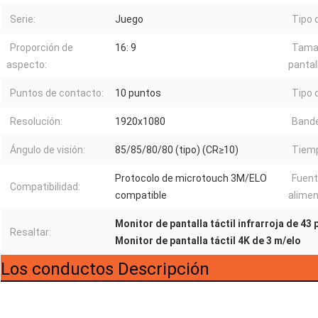
Serie:
Juego
Tipo 
Proporción de
16: 9
Tamañ
aspecto:
pantal
Puntos de contacto:
10 puntos
Tipo 
Resolución:
1920x1080
Bande
Ángulo de visión:
85/85/80/80 (tipo) (CR≥10)
Tiemp
Protocolo de microtouch 3M/ELO
Fuent
Compatibilidad:
compatible
alimen
Monitor de pantalla táctil infrarroja de 43
Resaltar:
Monitor de pantalla táctil 4K de 3 m/elo
Los conductos Descripción