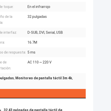
de toque:
En el infrarrojo
o de la
32 pulgadas
la:
de interfaz:
D-SUB, DVI, Serial, USB
ra:
16.7M
o de respuesta:
5 ms
e de
AC 110 ~ 220 V
tación:
 pulgadas
,
Monitoreo de pantalla táctil 3m 4k
,
32 43 pulgadas de pantalla táctil de