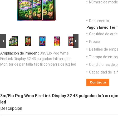
Número de model
Documento:
Pago y Envío Térm
Cantidad de orde
Precio:
Detalles de emp
Ampliación de imagen :
3m/Elo Pog Wms
Tiempo de entre
FireLink Display 32 43 pulgadas Infrarrojos
Monitor de pantalla táctil con barra de luz led
Condiciones de p
Capacidad de la 
Contacto
3m/Elo Pog Wms FireLink Display 32 43 pulgadas Infrarrojos
led
Descripción