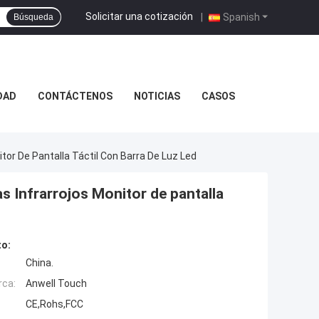
Solicitar una cotización
|
Spanish
Búsqueda
DAD
CONTÁCTENOS
NOTICIAS
CASOS
tor De Pantalla Táctil Con Barra De Luz Led
s Infrarrojos Monitor de pantalla
to:
China.
rca:
Anwell Touch
CE,Rohs,FCC