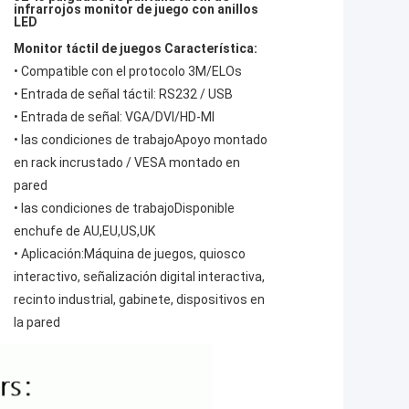
infrarrojos monitor de juego con anillos
LED
Monitor táctil de juegos Característica:
• Compatible con el protocolo 3M/ELOs
• Entrada de señal táctil: RS232 / USB
• Entrada de señal: VGA/DVI/HD-MI
• las condiciones de trabajo
Apoyo montado
en rack incrustado / VESA montado en
pared
• las condiciones de trabajo
Disponible
enchufe de AU,EU,US,UK
• Aplicación:
Máquina de juegos, quiosco
interactivo, señalización digital interactiva,
recinto industrial, gabinete, dispositivos en
la pared