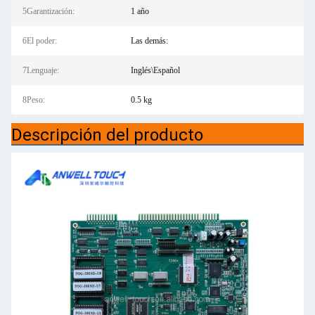
5Garantización:
1 año
6El poder:
Las demás:
7Lenguaje:
Inglés\Español
8Peso:
0.5 kg
Descripción del producto