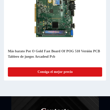
US PLUG Pot O Gold T340 510+ POG 595 Versión Juego de
Arcade Pcb 3net Puertos
Consiga el mejor precio