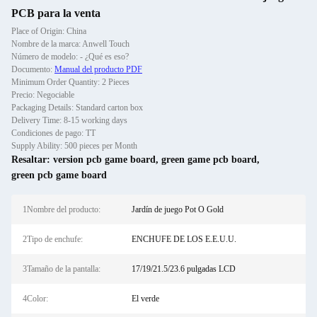
PCB para la venta
Place of Origin: China
Nombre de la marca: Anwell Touch
Número de modelo: - ¿Qué es eso?
Documento:
Manual del producto PDF
Minimum Order Quantity: 2 Pieces
Precio: Negociable
Packaging Details: Standard carton box
Delivery Time: 8-15 working days
Condiciones de pago: TT
Supply Ability: 500 pieces per Month
Resaltar:
version pcb game board
,
green game pcb board
,
green pcb game board
1Nombre del producto:
Jardín de juego Pot O Gold
2Tipo de enchufe:
ENCHUFE DE LOS E.E.U.U.
3Tamaño de la pantalla:
17/19/21.5/23.6 pulgadas LCD
4Color:
El verde